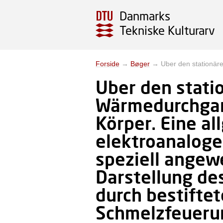
Danmarks
Tekniske Kulturarv
Forside
→
Bøger
→
Uber den station
Uber den stati
Wärmedurchgan
Körper. Eine a
elektroanaloge
speziell angew
Darstellung d
durch bestiftet
Schmelzfeuer