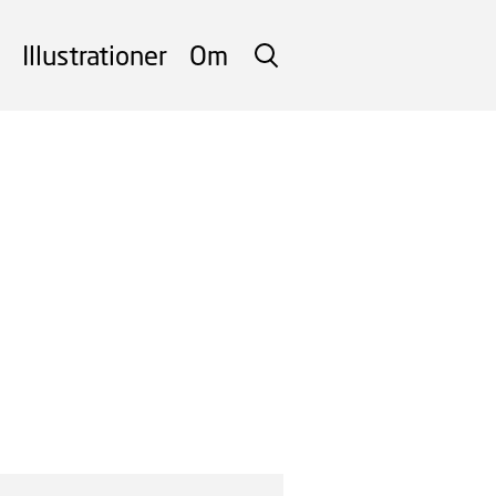
Illustrationer
Om
SØG