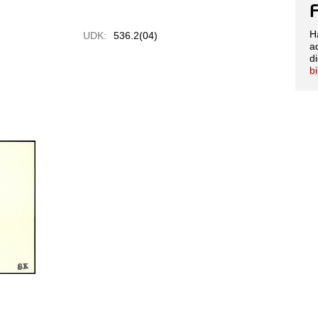
H
UDK:
536.2(04)
a
di
b