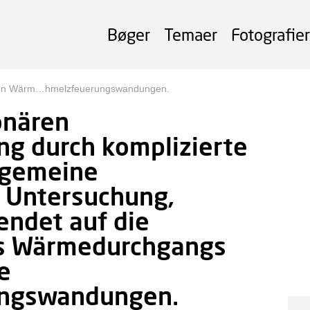
Bøger
Temaer
Fotografier
ären Wärm…hmelzfeuerungswandungen.
onären
g durch komplizierte
llgemeine
 Untersuchung,
endet auf die
es Wärmedurchgangs
e
ungswandungen.