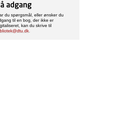
Få adgang
ar du spørgsmål, eller ønsker du
dgang til en bog, der ikke er
gitaliseret, kan du skrive til
ibliotek@dtu.dk
.