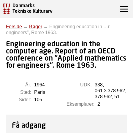
Danmarks
Tekniske Kulturarv
Forside
→
Bøger
→
Engineering education in …r
engineers", Rome 1963.
Engineering education in the
computer age. Report of an OECD
conference on "Applied mathematics
for engineers", Rome 1963.
År:
1964
UDK:
338,
061.3:378.962,
Sted:
Paris
378.962, 51
Sider:
105
Eksemplarer:
2
Få adgang