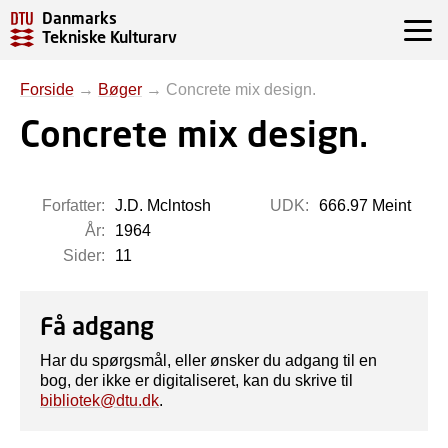
Danmarks
Tekniske Kulturarv
Forside
→
Bøger
→
Concrete mix design.
Concrete mix design.
Forfatter:
J.D. Mclntosh
UDK:
666.97 Meint
År:
1964
Sider:
11
Få adgang
Har du spørgsmål, eller ønsker du adgang til en
bog, der ikke er digitaliseret, kan du skrive til
bibliotek@dtu.dk
.