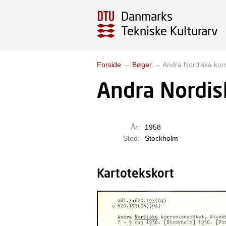
Danmarks
Tekniske Kulturarv
Forside
→
Bøger
→
Andra Nordiska kor
Andra Nordis
År:
1958
Sted:
Stockholm
Kartotekskort