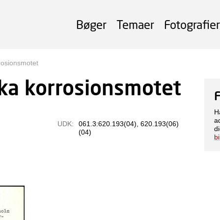
Bøger
Temaer
Fotografier
rosionsmotet
ka korrosionsmotet
H
a
UDK:
061.3:620.193(04), 620.193(06)
di
(04)
b