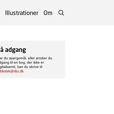
Illustrationer
Om
SØG
Få adgang
ar du spørgsmål, eller ønsker du
dgang til en bog, der ikke er
gitaliseret, kan du skrive til
ibliotek@dtu.dk
.