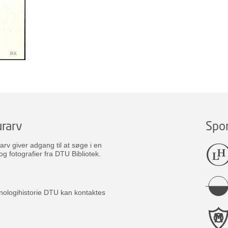
rarv
Spo
v giver adgang til at søge i en
og fotografier fra DTU Bibliotek.
nologihistorie DTU kan kontaktes