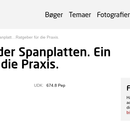
Bøger
Temaer
Fotografier
anplatt…Ratgeber für die Praxis.
der Spanplatten. Ein
die Praxis.
UDK:
674.8 Pep
H
a
di
b