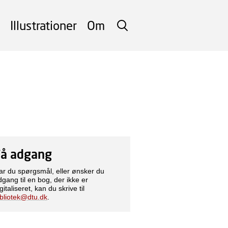
Illustrationer
Om
SØG
Få adgang
ar du spørgsmål, eller ønsker du
dgang til en bog, der ikke er
gitaliseret, kan du skrive til
ibliotek@dtu.dk
.