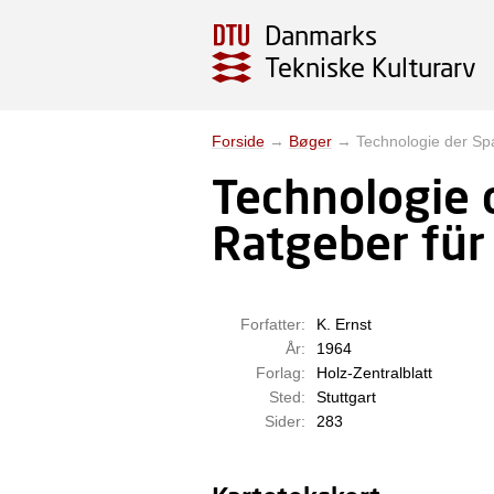
Danmarks
Tekniske Kulturarv
Forside
→
Bøger
→
Technologie der Sp
Technologie 
Ratgeber für 
Forfatter:
K. Ernst
År:
1964
Forlag:
Holz-Zentralblatt
Sted:
Stuttgart
Sider:
283