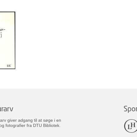
rarv
Spo
v giver adgang til at søge i en
og fotografier fra DTU Bibliotek.