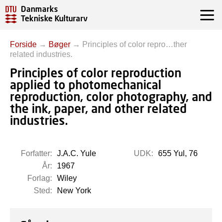
Danmarks
Tekniske Kulturarv
Forside
→
Bøger
→
Principles of color repro…ther
related industries.
Principles of color reproduction
applied to photomechanical
reproduction, color photography, and
the ink, paper, and other related
industries.
Forfatter:
J.A.C. Yule
UDK:
655 Yul, 76
År:
1967
Forlag:
Wiley
Sted:
New York