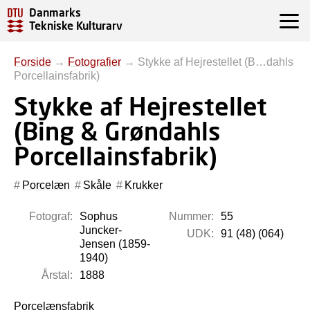
Danmarks
Tekniske Kulturarv
Forside
→
Fotografier
→
Stykke af Hejrestellet (B…dahls
Porcellainsfabrik)
Stykke af Hejrestellet
(Bing & Grøndahls
Porcellainsfabrik)
Porcelæn
Skåle
Krukker
Fotograf:
Sophus
Nummer:
55
Juncker-
UDK:
91 (48) (064)
Jensen (1859-
1940)
Årstal:
1888
Porcelænsfabrik