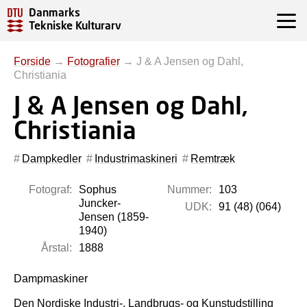
Danmarks
Tekniske Kulturarv
Forside
→
Fotografier
→
J & A Jensen og Dahl,
Christiania
J & A Jensen og Dahl,
Christiania
Dampkedler
Industrimaskineri
Remtræk
Fotograf:
Sophus
Nummer:
103
Juncker-
UDK:
91 (48) (064)
Jensen (1859-
1940)
Årstal:
1888
Dampmaskiner
Den Nordiske Industri-, Landbrugs- og Kunstudstilling