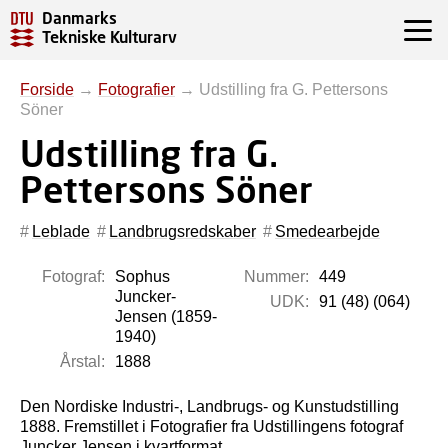
Danmarks
Tekniske Kulturarv
Forside
→
Fotografier
→
Udstilling fra G. Pettersons
Söner
Udstilling fra G.
Pettersons Söner
Leblade
Landbrugsredskaber
Smedearbejde
Fotograf:
Sophus
Nummer:
449
Juncker-
UDK:
91 (48) (064)
Jensen (1859-
1940)
Årstal:
1888
Den Nordiske Industri-, Landbrugs- og Kunstudstilling
1888. Fremstillet i Fotografier fra Udstillingens fotograf
Juncker Jensen i kvartformat.