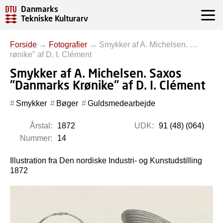
Danmarks
Tekniske Kulturarv
Forside
→
Fotografier
→
Smykker af A. Michelsen. …
rønike" af D. I. Clément
Smykker af A. Michelsen. Saxos
"Danmarks Krønike" af D. I. Clément
Smykker
Bøger
Guldsmedearbejde
Årstal:
1872
UDK:
91 (48) (064)
Nummer:
14
Illustration fra Den nordiske Industri- og Kunstudstilling
1872