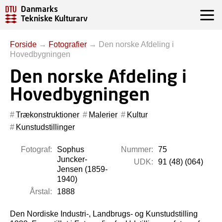
Danmarks
Tekniske Kulturarv
Forside
→
Fotografier
→
Den norske Afdeling i
Hovedbygningen
Den norske Afdeling i
Hovedbygningen
Trækonstruktioner
Malerier
Kultur
Kunstudstillinger
Fotograf:
Sophus
Nummer:
75
Juncker-
UDK:
91 (48) (064)
Jensen (1859-
1940)
Årstal:
1888
Den Nordiske Industri-, Landbrugs- og Kunstudstilling