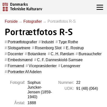
Danmarks
Tekniske Kulturarv
Forside
→
Fotografier
→
Portrætfotos R-S
Portrætfotos R-S
Portrætfotografier
Industri
Tyge Rothe
Slotsgartnere
Rosenborg Slot
E. Rostrup
Docenter
Botanikere
C. H. Rørdam
Bureauchefer
Embedsmænd
C. F. Danneskiold-Samsøe
Formænd
Vicepræsidenter
Lensgrever
Portrætter Af Adelen
Fotograf:
Sophus
Nummer:
22
Juncker-
UDK:
91 (48) (064)
Jensen (1859-
1940)
Årstal:
1888