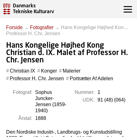
Danmarks
Tekniske Kulturarv
Forside
→
Fotografier
→
Hans Kongelige Højhed Kon…
Professor H. Chr. Jensen
Hans Kongelige Højhed Kong
Christian d. IX. Malet af Professor H.
Chr. Jensen
Christian IX
Konger
Malerier
Professor H. Chr. Jensen
Portrætter Af Adelen
Fotograf:
Sophus
Nummer:
1
Juncker-
UDK:
91 (48) (064)
Jensen (1859-
1940)
Årstal:
1888
Den Nordiske Industri-, Landbrugs- og Kunstudstilling