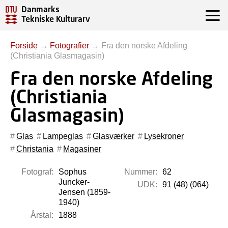
Danmarks
Tekniske Kulturarv
Forside
→
Fotografier
→
Fra den norske Afdeling
(Christiania Glasmagasin)
Fra den norske Afdeling
(Christiania
Glasmagasin)
Glas
Lampeglas
Glasværker
Lysekroner
Christania
Magasiner
Fotograf:
Sophus
Nummer:
62
Juncker-
UDK:
91 (48) (064)
Jensen (1859-
1940)
Årstal:
1888