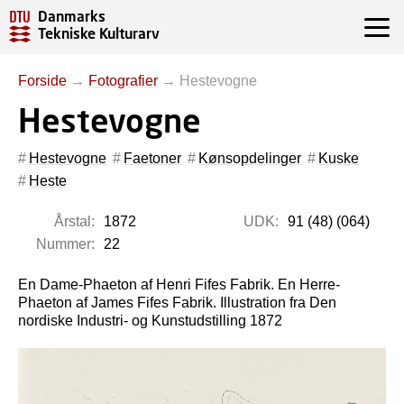
Danmarks
Tekniske Kulturarv
Forside
→
Fotografier
→
Hestevogne
Hestevogne
Hestevogne
Faetoner
Kønsopdelinger
Kuske
Heste
Årstal:
1872
UDK:
91 (48) (064)
Nummer:
22
En Dame-Phaeton af Henri Fifes Fabrik. En Herre-
Phaeton af James Fifes Fabrik.
Illustration fra Den
nordiske Industri- og Kunstudstilling 1872