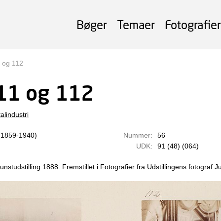
Bøger
Temaer
Fotografier
1 og 112
111 og 112
alindustri
(1859-1940)
Nummer:
56
UDK:
91 (48) (064)
studstilling 1888. Fremstillet i Fotografier fra Udstillingens fotograf 