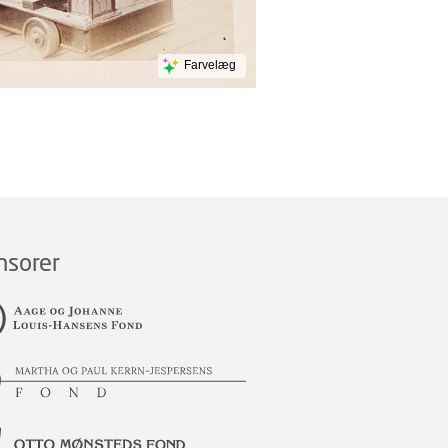
Farvelæg
nsorer