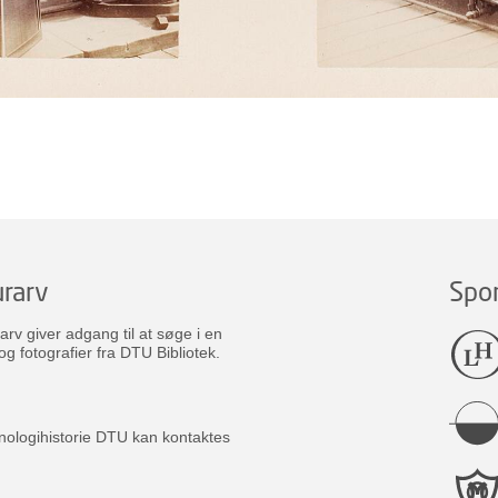
rarv
Spo
v giver adgang til at søge i en
og fotografier fra DTU Bibliotek.
nologihistorie DTU kan kontaktes