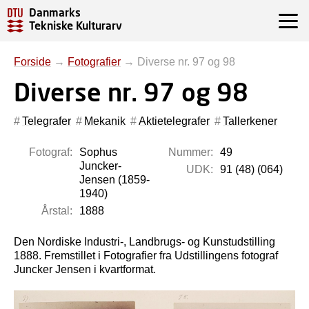
Danmarks
Tekniske Kulturarv
Forside
→
Fotografier
→
Diverse nr. 97 og 98
Diverse nr. 97 og 98
Telegrafer
Mekanik
Aktietelegrafer
Tallerkener
Fotograf:
Sophus
Nummer:
49
Juncker-
UDK:
91 (48) (064)
Jensen (1859-
1940)
Årstal:
1888
Den Nordiske Industri-, Landbrugs- og Kunstudstilling
1888. Fremstillet i Fotografier fra Udstillingens fotograf
Juncker Jensen i kvartformat.