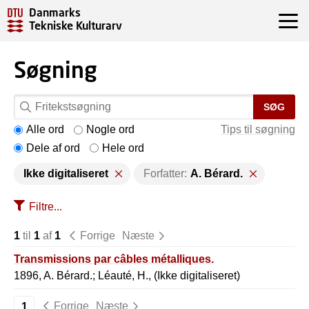
Danmarks
Tekniske Kulturarv
Søgning
SØG
Alle ord
Nogle ord
Tips til søgning
Dele af ord
Hele ord
Ikke digitaliseret
Forfatter:
A. Bérard.
Filtre...
1
til
1
af
1
Forrige
Næste
Transmissions par câbles métalliques.
1896, A. Bérard.; Léauté, H., (Ikke digitaliseret)
Forrige
Næste
1