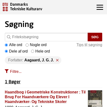
Danmarks
Tekniske Kulturarv
Søgning
SØG
Alle ord
Nogle ord
Tips til søgning
Dele af ord
Hele ord
Forfatter:
Aagaard, J. G. J.
Filtre...
1 Bøger
Haandbog i Geometriske Konstruktioner : Til
Brug For Haandværkere Og Elever I
Haandværker- Og Tekniske Skoler