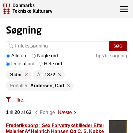
Danmarks
Tekniske Kulturarv
Søgning
SØG
Alle ord
Nogle ord
Tips til søgning
Dele af ord
Hele ord
Sider
År:
1872
Forfatter:
Andersen, Carl
Filtre...
1
til
20
af
62
Forrige
Næste
Frederiksborg : Sex Farvetryksbilleder Efter
Malerier Af Heinrich Hansen Og C. S. Købke