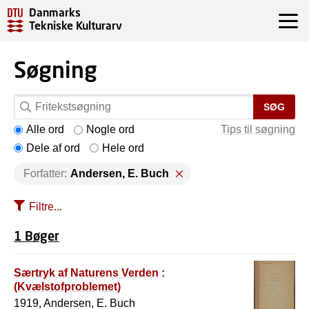
Danmarks
Tekniske Kulturarv
Søgning
SØG
Alle ord
Nogle ord
Tips til søgning
Dele af ord
Hele ord
Forfatter:
Andersen, E. Buch
Filtre...
1 Bøger
Særtryk af Naturens Verden :
(Kvælstofproblemet)
1919, Andersen, E. Buch