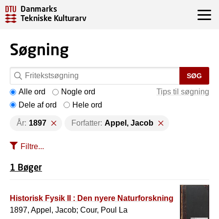
Danmarks
Tekniske Kulturarv
Søgning
SØG
Alle ord
Nogle ord
Tips til søgning
Dele af ord
Hele ord
År:
1897
Forfatter:
Appel, Jacob
Filtre...
1 Bøger
Historisk Fysik II : Den nyere Naturforskning
1897, Appel, Jacob; Cour, Poul La