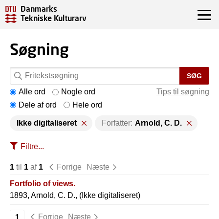
Danmarks
Tekniske Kulturarv
Søgning
SØG
Alle ord
Nogle ord
Tips til søgning
Dele af ord
Hele ord
Ikke digitaliseret
Forfatter:
Arnold, C. D.
Filtre...
1
til
1
af
1
Forrige
Næste
Fortfolio of views.
1893, Arnold, C. D., (Ikke digitaliseret)
Forrige
Næste
1