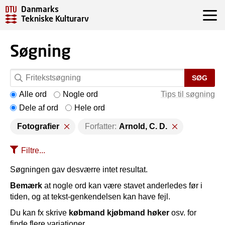
Danmarks
Tekniske Kulturarv
Søgning
SØG
Alle ord
Nogle ord
Tips til søgning
Dele af ord
Hele ord
Fotografier
Forfatter:
Arnold, C. D.
Filtre...
Søgningen gav desværre intet resultat.
Bemærk
at nogle ord kan være stavet anderledes før i
tiden, og at tekst-genkendelsen kan have fejl.
Du kan fx skrive
købmand kjøbmand høker
osv. for
finde flere variationer.