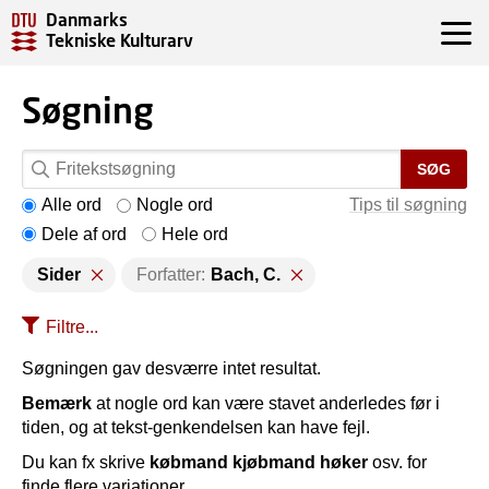
Danmarks
Tekniske Kulturarv
Søgning
SØG
Alle ord
Nogle ord
Tips til søgning
Dele af ord
Hele ord
Sider
Forfatter:
Bach, C.
Filtre...
Søgningen gav desværre intet resultat.
Bemærk
at nogle ord kan være stavet anderledes før i
tiden, og at tekst-genkendelsen kan have fejl.
Du kan fx skrive
købmand kjøbmand høker
osv. for
finde flere variationer.