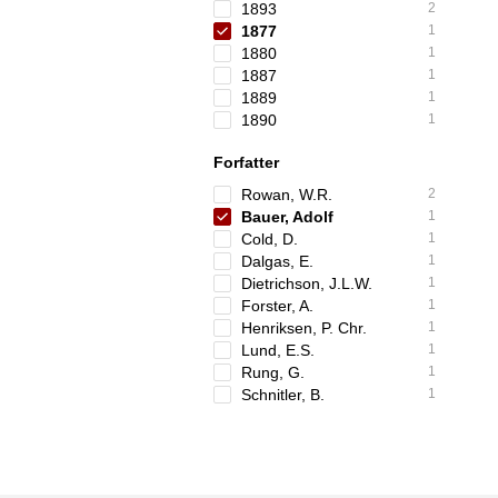
1893
2
1877
1
1880
1
1887
1
1889
1
1890
1
Forfatter
Rowan, W.R.
2
Bauer, Adolf
1
Cold, D.
1
Dalgas, E.
1
Dietrichson, J.L.W.
1
Forster, A.
1
Henriksen, P. Chr.
1
Lund, E.S.
1
Rung, G.
1
Schnitler, B.
1