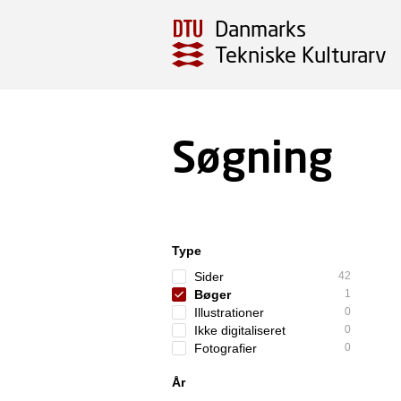
Danmarks
Tekniske Kulturarv
Søgning
Type
Sider
42
Bøger
1
Illustrationer
0
Ikke digitaliseret
0
Fotografier
0
År