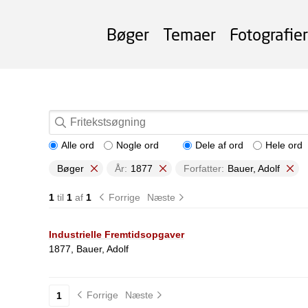
Bøger
Temaer
Fotografier
Alle ord
Nogle ord
Dele af ord
Hele ord
Bøger
År:
1877
Forfatter:
Bauer, Adolf
1
til
1
af
1
Forrige
Næste
Industrielle Fremtidsopgaver
1877, Bauer, Adolf
Forrige
Næste
1