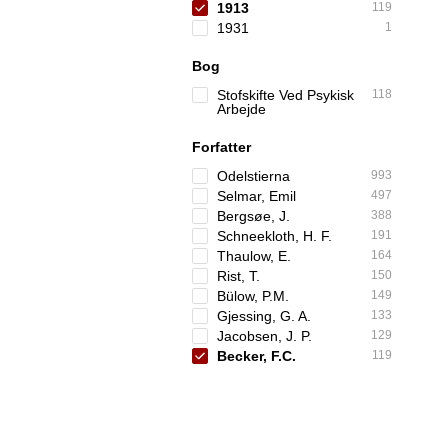
1913
119
1931
1
Bog
Stofskifte Ved Psykisk
118
Arbejde
Forfatter
Odelstierna
993
Selmar, Emil
497
Bergsøe, J.
388
Schneekloth, H. F.
191
Thaulow, E.
164
Rist, T.
150
Bülow, P.M.
149
Gjessing, G. A.
133
Jacobsen, J. P.
129
Becker, F.C.
119