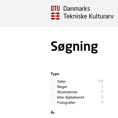
Danmarks
Tekniske Kulturarv
Søgning
Type
Sider
118
Bøger
1
Illustrationer
0
Ikke digitaliseret
0
Fotografier
0
År