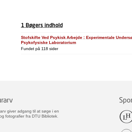
1 Bøgers indhold
Stofskifte Ved Psykisk Arbejde : Experimentale Undersø
Psykofysiske Laboratorium
Fundet på 118 sider
rarv
Spo
v giver adgang til at søge i en
og fotografier fra DTU Bibliotek.