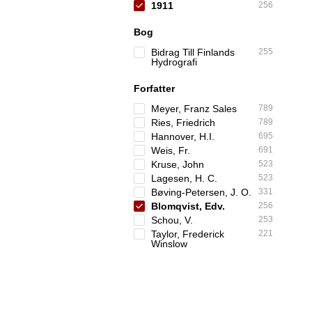
1911
256
Bog
Bidrag Till Finlands
255
Hydrografi
Forfatter
Meyer, Franz Sales
789
Ries, Friedrich
789
Hannover, H.I.
695
Weis, Fr.
691
Kruse, John
523
Lagesen, H. C.
523
Bøving-Petersen, J. O.
331
Blomqvist, Edv.
256
Schou, V.
253
Taylor, Frederick
221
Winslow