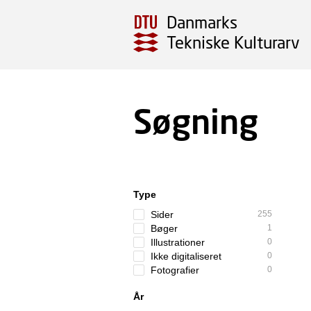
Danmarks
Tekniske Kulturarv
Søgning
Type
Sider
255
Bøger
1
Illustrationer
0
Ikke digitaliseret
0
Fotografier
0
År