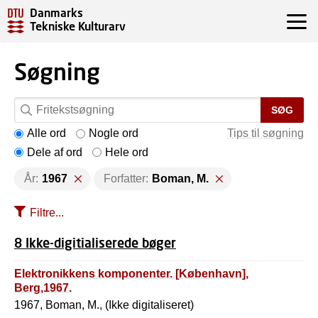
Danmarks
Tekniske Kulturarv
Søgning
SØG
Alle ord
Nogle ord
Tips til søgning
Dele af ord
Hele ord
År:
1967
Forfatter:
Boman, M.
Filtre...
8 Ikke-digitialiserede bøger
Elektronikkens komponenter. [København],
Berg,1967.
1967, Boman, M., (Ikke digitaliseret)