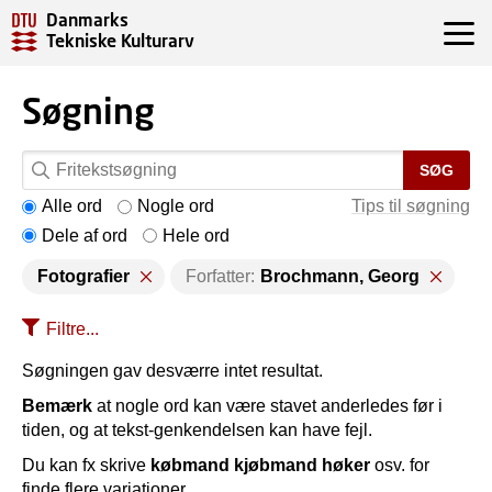
Danmarks
Tekniske Kulturarv
Søgning
SØG
Alle ord
Nogle ord
Tips til søgning
Dele af ord
Hele ord
Fotografier
Forfatter:
Brochmann, Georg
Filtre...
Søgningen gav desværre intet resultat.
Bemærk
at nogle ord kan være stavet anderledes før i
tiden, og at tekst-genkendelsen kan have fejl.
Du kan fx skrive
købmand kjøbmand høker
osv. for
finde flere variationer.