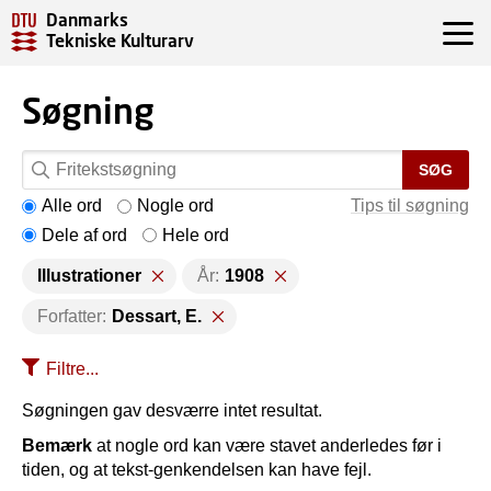
Danmarks
Tekniske Kulturarv
Søgning
SØG
Alle ord
Nogle ord
Tips til søgning
Dele af ord
Hele ord
Illustrationer
År:
1908
Forfatter:
Dessart, E.
Filtre...
Søgningen gav desværre intet resultat.
Bemærk
at nogle ord kan være stavet anderledes før i
tiden, og at tekst-genkendelsen kan have fejl.