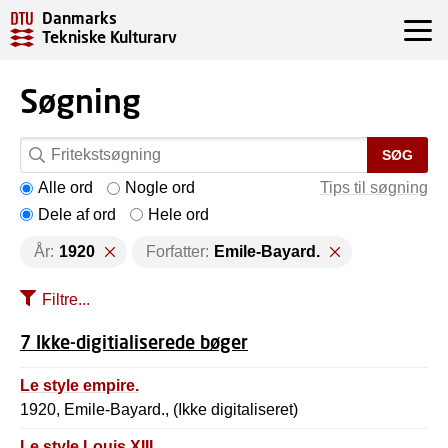
Danmarks
Tekniske Kulturarv
Søgning
SØG
Alle ord
Nogle ord
Tips til søgning
Dele af ord
Hele ord
År:
1920
Forfatter:
Emile-Bayard.
Filtre...
7 Ikke-digitialiserede bøger
Le style empire.
1920, Emile-Bayard., (Ikke digitaliseret)
Le style Louis XIII.