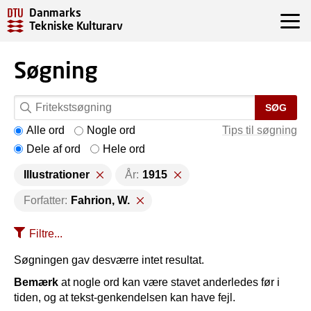
Danmarks
Tekniske Kulturarv
Søgning
SØG
Alle ord
Nogle ord
Tips til søgning
Dele af ord
Hele ord
Illustrationer
År:
1915
Forfatter:
Fahrion, W.
Filtre...
Søgningen gav desværre intet resultat.
Bemærk
at nogle ord kan være stavet anderledes før i
tiden, og at tekst-genkendelsen kan have fejl.