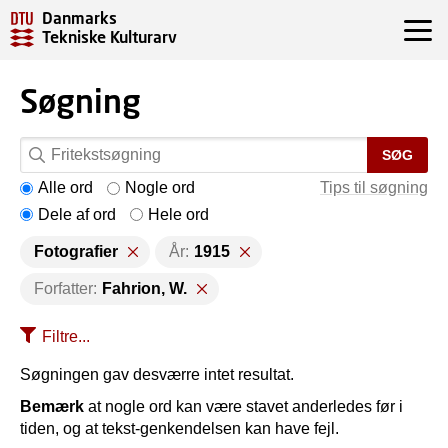
Danmarks
Tekniske Kulturarv
Søgning
SØG
Alle ord
Nogle ord
Tips til søgning
Dele af ord
Hele ord
Fotografier
År:
1915
Forfatter:
Fahrion, W.
Filtre...
Søgningen gav desværre intet resultat.
Bemærk
at nogle ord kan være stavet anderledes før i
tiden, og at tekst-genkendelsen kan have fejl.