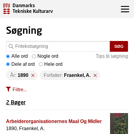
Danmarks
Tekniske Kulturarv
Søgning
SØG
Alle ord
Nogle ord
Tips til søgning
Dele af ord
Hele ord
År:
1890
Forfatter:
Fraenkel, A.
Filtre...
2 Bøger
Arbeiderorganisationernes Maal Og Midler
1890, Fraenkel, A.