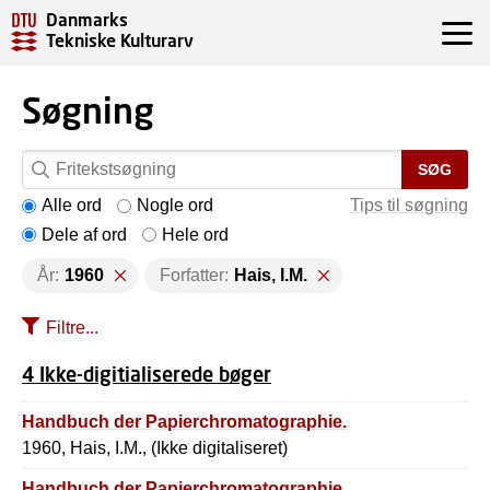
Danmarks
Tekniske Kulturarv
Søgning
SØG
Alle ord
Nogle ord
Tips til søgning
Dele af ord
Hele ord
År:
1960
Forfatter:
Hais, I.M.
Filtre...
4 Ikke-digitialiserede bøger
Handbuch der Papierchromatographie.
1960, Hais, I.M., (Ikke digitaliseret)
Handbuch der Papierchromatographie.