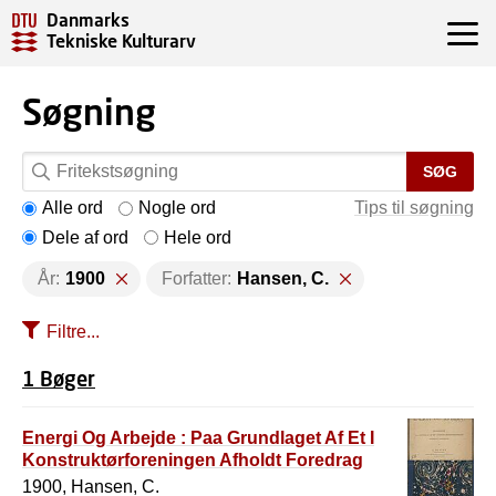
Danmarks
Tekniske Kulturarv
Søgning
SØG
Alle ord
Nogle ord
Tips til søgning
Dele af ord
Hele ord
År:
1900
Forfatter:
Hansen, C.
Filtre...
1 Bøger
Energi Og Arbejde : Paa Grundlaget Af Et I
Konstruktørforeningen Afholdt Foredrag
1900, Hansen, C.