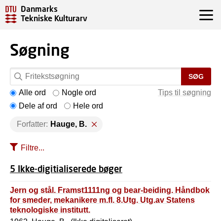
Danmarks
Tekniske Kulturarv
Søgning
SØG
Alle ord
Nogle ord
Tips til søgning
Dele af ord
Hele ord
Forfatter:
Hauge, B.
Filtre...
5 Ikke-digitialiserede bøger
Jern og stål. Framst1111ng og bear-beiding. Håndbok
for smeder, mekanikere m.fl. 8.Utg. Utg.av Statens
teknologiske institutt.