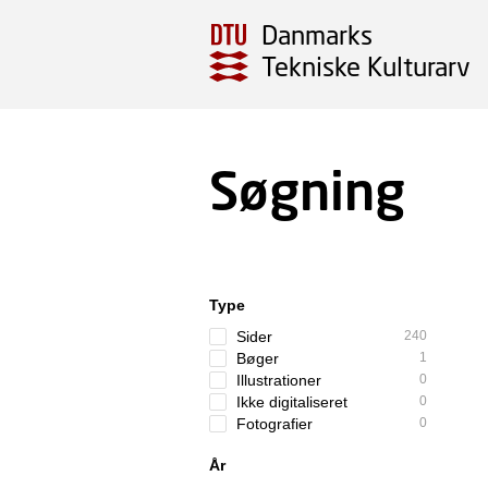
Danmarks
Tekniske Kulturarv
Søgning
Type
Sider
240
Bøger
1
Illustrationer
0
Ikke digitaliseret
0
Fotografier
0
År