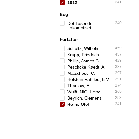
1912
241
Bog
Det Tusende
240
Lokomotivet
Forfatter
Schultz, Wilhelm
459
Krupp, Friedrich
457
Phillip, James C.
423
Peschcke Køedt, A.
337
Matschoss, C.
297
Holstein Rathlou, E.V.
291
Thaulow, E.
274
Wulff, NIC. Hertel
269
Beyrich, Clemens
253
Holm, Olof
241