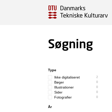
Danmarks
Tekniske Kulturarv
Søgning
Type
Ikke digitaliseret
2
Bøger
0
Illustrationer
0
Sider
0
Fotografier
0
År