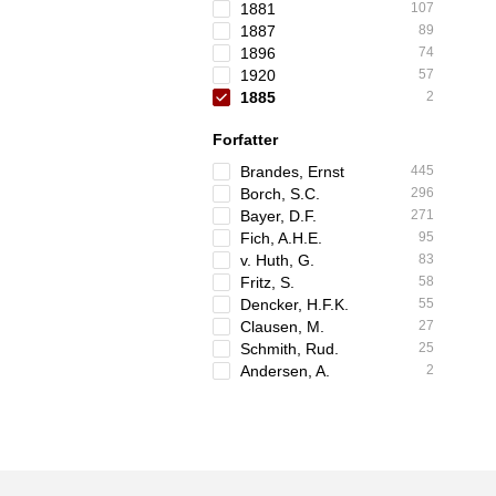
1881
107
1887
89
1896
74
1920
57
1885
2
Forfatter
Brandes, Ernst
445
Borch, S.C.
296
Bayer, D.F.
271
Fich, A.H.E.
95
v. Huth, G.
83
Fritz, S.
58
Dencker, H.F.K.
55
Clausen, M.
27
Schmith, Rud.
25
Andersen, A.
2