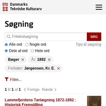
Danmarks
Tekniske Kulturarv
Søgning
SØG
Alle ord
Nogle ord
Tips til søgning
Dele af ord
Hele ord
Bøger
År:
1892
Forfatter:
Jørgensen, Kr. E.
Filtre...
1
til
1
af
1
Forrige
Næste
Lammefjordens Tørlægning 1872-1892 :
Historisk Fremstilling