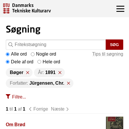
Danmarks
Tekniske Kulturarv
Søgning
SØG
Alle ord
Nogle ord
Tips til søgning
Dele af ord
Hele ord
Bøger
År:
1891
Forfatter:
Jürgensen, Chr.
Filtre...
1
til
1
af
1
Forrige
Næste
Om Brød