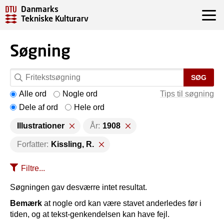
Danmarks
Tekniske Kulturarv
Søgning
SØG
Alle ord
Nogle ord
Tips til søgning
Dele af ord
Hele ord
Illustrationer
År:
1908
Forfatter:
Kissling, R.
Filtre...
Søgningen gav desværre intet resultat.
Bemærk
at nogle ord kan være stavet anderledes før i
tiden, og at tekst-genkendelsen kan have fejl.