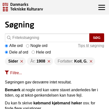
Danmarks
Tekniske Kulturarv
Søgning
SØG
Alle ord
Nogle ord
Tips til søgning
Dele af ord
Hele ord
Sider
År:
1908
Forfatter:
Koll, G.
Filtre...
Søgningen gav desværre intet resultat.
Bemærk
at nogle ord kan være stavet anderledes før i
tiden, og at tekst-genkendelsen kan have fejl.
Du kan fx skrive
købmand kjøbmand høker
osv. for
finde flere variationer.