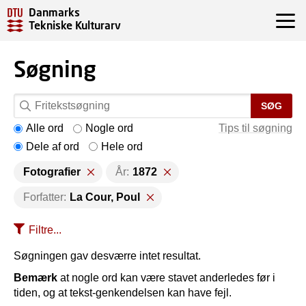
Danmarks
Tekniske Kulturarv
Søgning
SØG
Alle ord
Nogle ord
Tips til søgning
Dele af ord
Hele ord
Fotografier
År:
1872
Forfatter:
La Cour, Poul
Filtre...
Søgningen gav desværre intet resultat.
Bemærk
at nogle ord kan være stavet anderledes før i
tiden, og at tekst-genkendelsen kan have fejl.