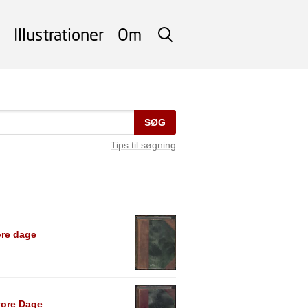
Illustrationer
Om
SØG
SØG
Tips til søgning
ore dage
vore Dage