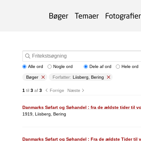
Bøger
Temaer
Fotografier
Alle ord
Nogle ord
Dele af ord
Hele ord
Bøger
Forfatter:
Liisberg, Bering
1
til
3
af
3
Forrige
Næste
Danmarks Søfart og Søhandel : fra de ældste tider til v
1919, Liisberg, Bering
Danmarks Søfart og Søhandel : Fra de ældste Tider til 