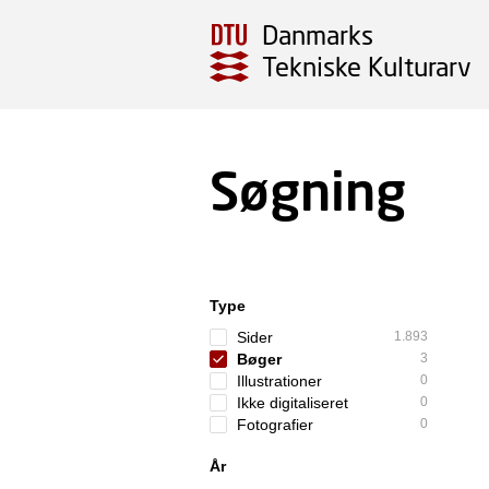
Danmarks
Tekniske Kulturarv
Søgning
Type
Sider
1.893
Bøger
3
Illustrationer
0
Ikke digitaliseret
0
Fotografier
0
År