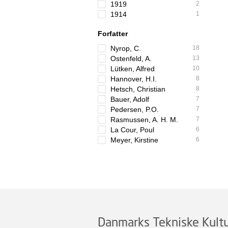
1919
2
1914
1
Forfatter
Nyrop, C.
18
Ostenfeld, A.
13
Lütken, Alfred
10
Hannover, H.I.
8
Hetsch, Christian
8
Bauer, Adolf
7
Pedersen, P.O.
7
Rasmussen, A. H. M.
7
La Cour, Poul
6
Meyer, Kirstine
6
Danmarks Tekniske Kultu