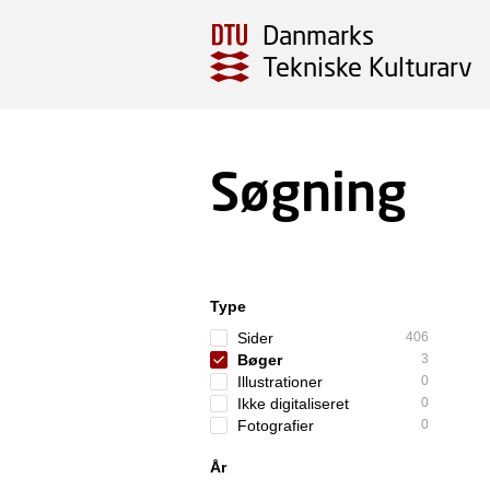
Danmarks
Tekniske Kulturarv
Søgning
Type
Sider
406
Bøger
3
Illustrationer
0
Ikke digitaliseret
0
Fotografier
0
År