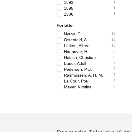
1893
1
1895
1
1906
1
Forfatter
Nyrop, C.
18
Ostenfeld, A.
13
Lütken, Alfred
10
Hannover, H.I.
8
Hetsch, Christian
8
Bauer, Adolf
7
Pedersen, P.O.
7
Rasmussen, A. H. M.
7
La Cour, Poul
6
Meyer, Kirstine
6