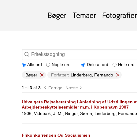
Bøger
Temaer
Fotografier
Alle ord
Nogle ord
Dele af ord
Hele ord
Bøger
Forfatter:
Linderberg, Fernando
1
til
3
af
3
Forrige
Næste
Udvalgets Rejseberetning i Anledning af Udstillingen a
Arbejderbeskyttelsesmidler m.m. i København 1907
1906, Videbæk, J. M.; Ringer, Søren; Linderberg, Fernand
Frikonkurrencen Og Socialismen