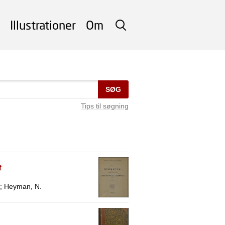
Illustrationer
Om
SØG
SØG
Tips til søgning
f
o; Heyman, N.