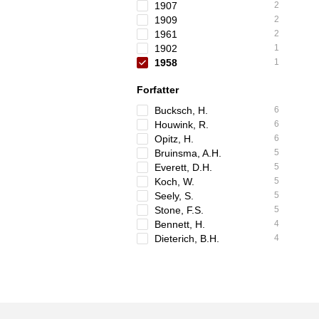
1907
2
1909
2
1961
2
1902
1
1958
1
Forfatter
Bucksch, H.
6
Houwink, R.
6
Opitz, H.
6
Bruinsma, A.H.
5
Everett, D.H.
5
Koch, W.
5
Seely, S.
5
Stone, F.S.
5
Bennett, H.
4
Dieterich, B.H.
4