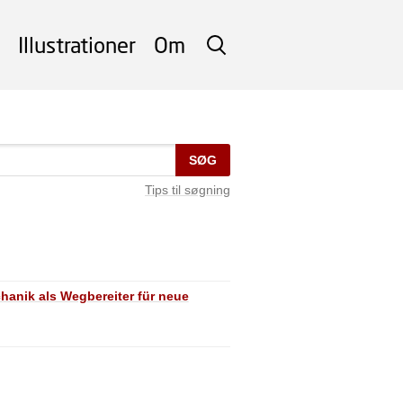
Illustrationer
Om
SØG
SØG
Tips til søgning
anik als Wegbereiter für neue