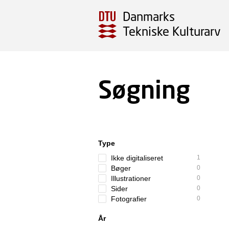
Danmarks
Tekniske Kulturarv
Søgning
Type
Ikke digitaliseret
1
Bøger
0
Illustrationer
0
Sider
0
Fotografier
0
År