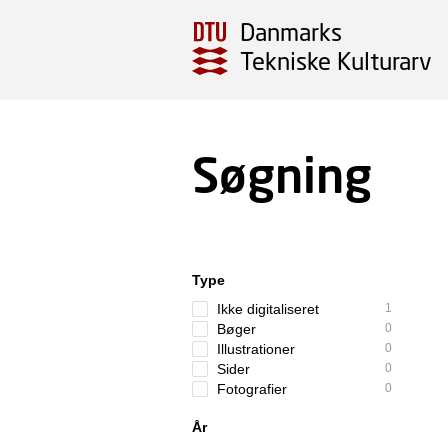
Danmarks
Tekniske Kulturarv
Søgning
Type
Ikke digitaliseret
1
Bøger
0
Illustrationer
0
Sider
0
Fotografier
0
År