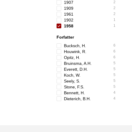
1907
2
1909
2
1961
2
1902
1
1958
1
Forfatter
Bucksch, H.
6
Houwink, R.
6
Opitz, H.
6
Bruinsma, A.H.
5
Everett, D.H.
5
Koch, W.
5
Seely, S.
5
Stone, F.S.
5
Bennett, H.
4
Dieterich, B.H.
4