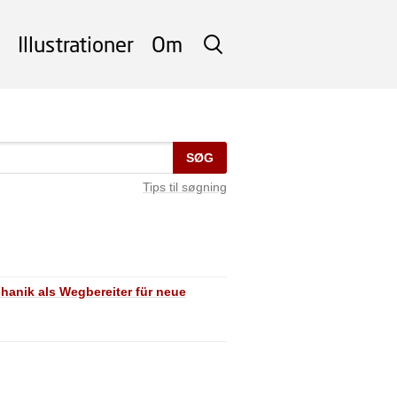
Illustrationer
Om
SØG
SØG
Tips til søgning
anik als Wegbereiter für neue