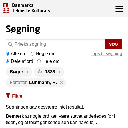
Danmarks
Tekniske Kulturarv
Søgning
SØG
Alle ord
Nogle ord
Tips til søgning
Dele af ord
Hele ord
Bøger
År:
1888
Forfatter:
Lühmann, R.
Filtre...
Søgningen gav desværre intet resultat.
Bemærk
at nogle ord kan være stavet anderledes før i
tiden, og at tekst-genkendelsen kan have fejl.